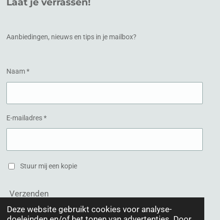
Laat je verrassen!
b
a
o
g
o
r
k
a
Aanbiedingen, nieuws en tips in je mailbox?
m
Naam *
E-mailadres *
Stuur mij een kopie
Verzenden
Deze website gebruikt cookies voor analyse-
doeleinden en/of het tonen van advertenties. Door
© 2020 Schoonheidsinstituut Het Hogeland