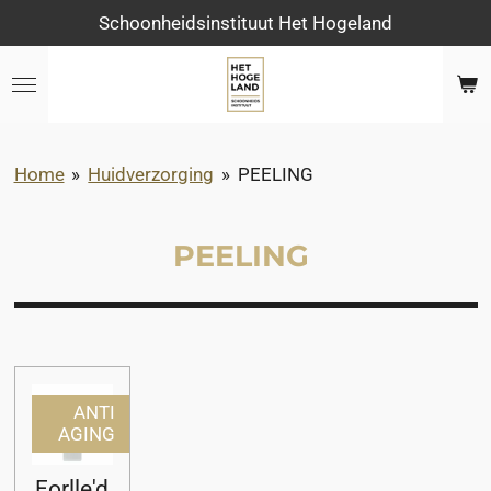
Schoonheidsinstituut Het Hogeland
Ga
direct
naar
de
hoofdinhoud
Home
»
Huidverzorging
»
PEELING
PEELING
ANTI
AGING
Forlle'd