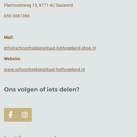
Plantsoenweg 13, 9771 AC Sauwerd
050-3061386
Mail:
info@schoonheidsinstituut-hethogeland-shop.nl
Website:
www.schoonheidsinstituut-hethogeland.nl
Ons volgen of
iets
delen?
F
I
a
n
c
s
e
t