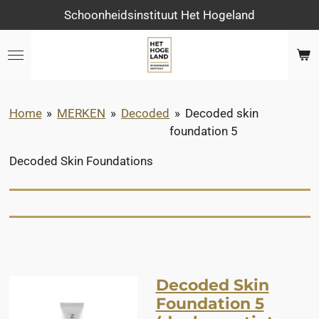
Schoonheidsinstituut Het Hogeland
Ga
direct
naar
de
hoofdinhoud
Home
»
MERKEN
»
Decoded
»
Decoded skin
foundation 5
Decoded Skin Foundations
Decoded Skin
Foundation 5