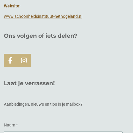
Website:
www.schoonheidsinstituut-hethogeland.nl
Ons volgen of
iets
delen?
F
I
a
n
c
s
e
t
Laat je verrassen!
b
a
o
g
o
r
k
a
Aanbiedingen, nieuws en tips in je mailbox?
m
Naam *