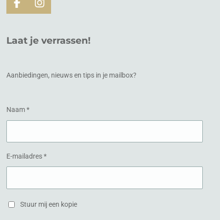
F
I
a
n
c
s
e
t
Laat je verrassen!
b
a
o
g
o
r
k
a
Aanbiedingen, nieuws en tips in je mailbox?
m
Naam *
E-mailadres *
Stuur mij een kopie