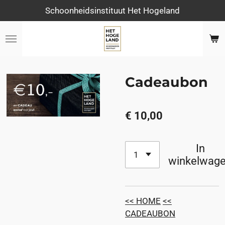
Schoonheidsinstituut Het Hogeland
Ga
direct
naar
de
hoofdinhoud
Cadeaubon
€ 10,00
In
winkelwag
<< HOME
<<
CADEAUBON