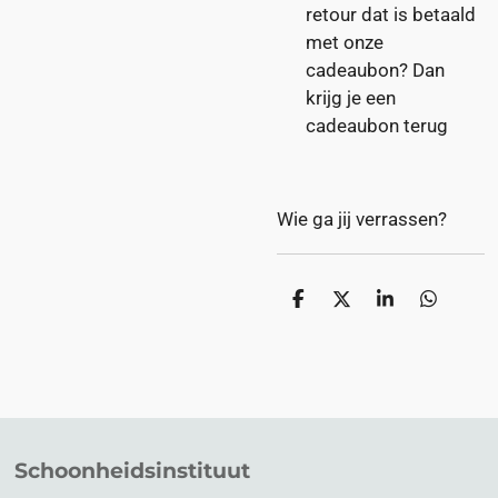
retour dat is betaald
met onze
cadeaubon? Dan
krijg je een
cadeaubon terug
Wie ga jij verrassen?
D
D
S
D
e
e
h
e
l
e
a
l
e
l
r
e
n
e
n
Schoonheidsinstituut