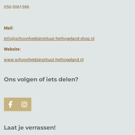
050-3061386
Mail:
info@schoonheidsinstituut-hethogeland-shop.nl
Website:
www.schoonheidsinstituut-hethogeland.nl
Ons volgen of
iets
delen?
F
I
a
n
c
s
e
t
Laat je verrassen!
b
a