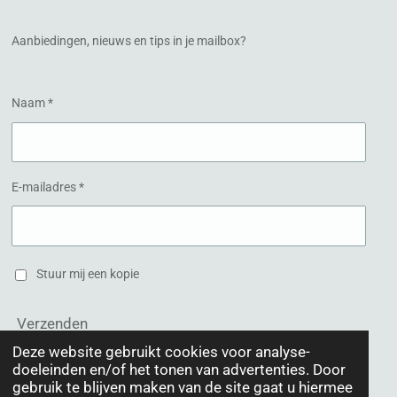
o
g
o
r
k
a
Aanbiedingen, nieuws en tips in je mailbox?
m
Naam *
E-mailadres *
Stuur mij een kopie
Verzenden
Deze website gebruikt cookies voor analyse-
doeleinden en/of het tonen van advertenties. Door
© 2020 Schoonheidsinstituut Het Hogeland
gebruik te blijven maken van de site gaat u hiermee