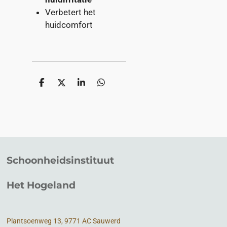
Verbetert het
huidcomfort
D
D
S
D
e
e
h
e
l
e
a
l
e
l
r
e
n
e
n
Schoonheidsinstituut
Het Hogeland
Plantsoenweg 13, 9771 AC Sauwerd