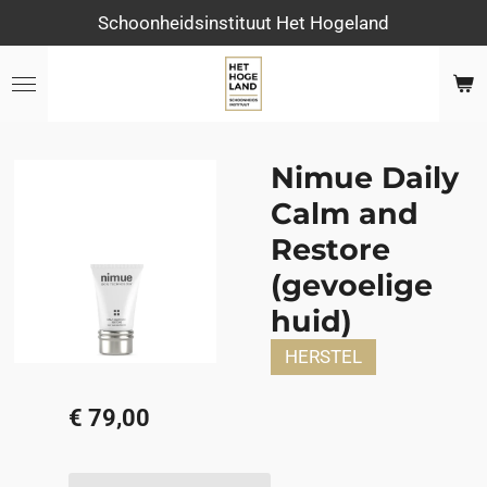
Schoonheidsinstituut Het Hogeland
Ga
direct
naar
de
hoofdinhoud
Nimue Daily
Calm and
Restore
(gevoelige
huid)
HERSTEL
€ 79,00