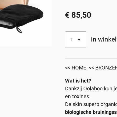
€ 85,50
In winke
<<
HOME
<<
BRONZE
Wat is het?
Dankzij Oolaboo kun je
en toxines.
De skin superb organic
biologische bruinings