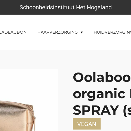
Schoonheidsinstituut Het Hogeland
CADEAUBON
HAARVERZORGING
HUIDVERZORGI
Oolaboo
organi
SPRAY (s
VEGAN