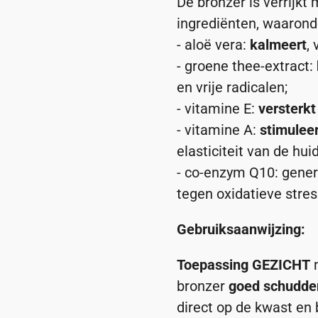
De bronzer is verrijkt
ingrediënten, waarond
- aloë vera:
kalmeert
,
- groene thee-extract:
en vrije radicalen;
- vitamine E:
versterkt
- vitamine A:
stimulee
elasticiteit van de huid
- co-enzym Q10: gener
tegen oxidatieve stres
Gebruiksaanwijzing:
Toepassing GEZICHT
bronzer
goed schudden
direct op de kwast en