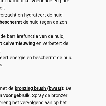
 met natuurlijke, voedende en pure
er:
 verzacht en hydrateert de huid;
beschermt
de huid tegen de zon
de barrièrefunctie van de huid;
rt celvernieuwing
en verbetert de
;
eert energie en beschermt de huid
s.
met de
bronzing brush (kwast)
:
De
 voor gebruik
. Spray de bronzer
 breng het vervolgens aan op het