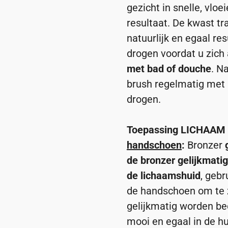
gezicht in snelle, vlo
resultaat. De kwast tr
natuurlijk en egaal res
drogen voordat u zich
met bad of douche
. N
brush regelmatig met 
drogen.
Toepassing LICHAAM
handschoen
:
Bronzer
de bronzer gelijkmati
de lichaamshuid
, geb
de handschoen om te z
gelijkmatig worden be
mooi en egaal in de hu