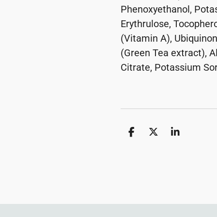
Phenoxyethanol, Pota
Erythrulose, Tocophero
(Vitamin A), Ubiquino
(Green Tea extract), 
Citrate, Potassium Sor
D
D
S
e
e
h
l
e
a
e
l
r
n
e