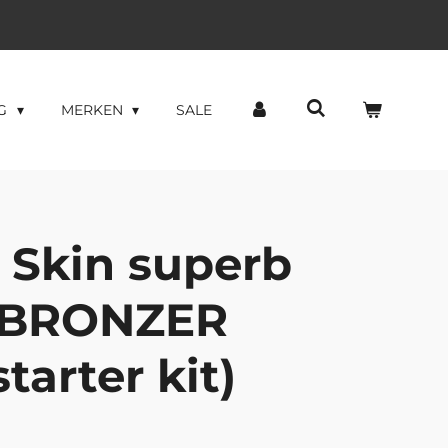
NG
MERKEN
SALE
 Skin superb
c BRONZER
tarter kit)