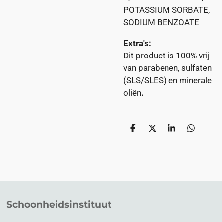
POTASSIUM SORBATE,
SODIUM BENZOATE
Extra's:
Dit product is 100% vrij
van parabenen, sulfaten
(SLS/SLES) en minerale
oliën
.
D
D
S
D
e
e
h
e
l
e
a
l
e
l
r
e
n
e
n
Schoonheidsinstituut