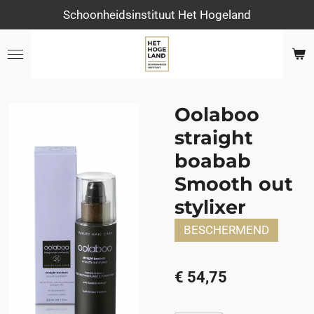
Schoonheidsinstituut Het Hogeland
Ga
direct
naar
de
hoofdinhoud
Oolaboo
straight
boabab
Smooth out
stylixer
BESCHERMEND
€ 54,75