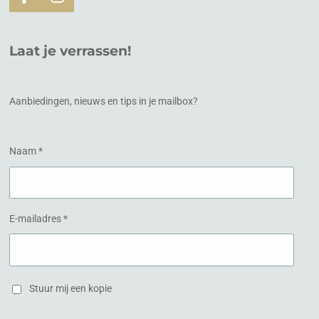
F
I
a
n
c
s
e
t
Laat je verrassen!
b
a
o
g
o
r
k
a
Aanbiedingen, nieuws en tips in je mailbox?
m
Naam *
E-mailadres *
Stuur mij een kopie