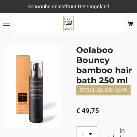
Schoonheidsinstituut Het Hogeland
Ga
direct
naar
de
hoofdinhoud
Oolaboo
Bouncy
bamboo hair
bath 250 ml
BESCHADIGD HAAR
€ 49,75
In