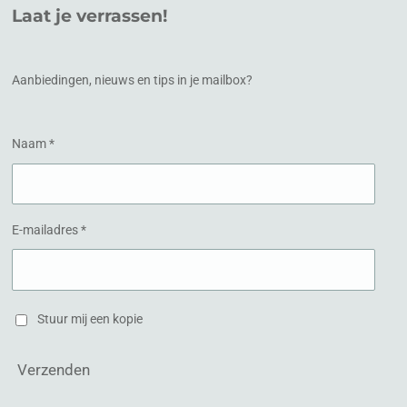
e
t
Laat je verrassen!
b
a
o
g
o
r
k
a
Aanbiedingen, nieuws en tips in je mailbox?
m
Naam *
E-mailadres *
Stuur mij een kopie
Verzenden