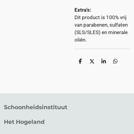
Extra's:
Dit product is 100% vrij
van parabenen, sulfaten
(SLS/SLES) en minerale
oliën.
D
D
S
D
e
e
h
e
l
e
a
l
e
l
r
e
n
e
n
Schoonheidsinstituut
Het Hogeland