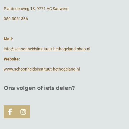
Plantsoenweg 13, 9771 AC Sauwerd
050-3061386
Mail:
info@schoonheidsinstituut-hethogeland-shop.nl
Website:
www.schoonheidsinstituut-hethogeland.nl
Ons volgen of
iets
delen?
F
I
a
n
c
s