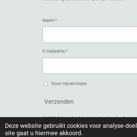
k
a
m
Naam *
E-mailadres *
Stuur mij een kopie
Verzenden
© 2020 Schoonheidsinstituut Het Hogeland
Deze website gebruikt cookies voor analyse-doel
site gaat u hiermee akkoord.