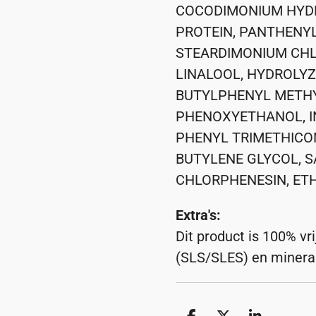
COCODIMONIUM HYD
PROTEIN, PANTHENY
STEARDIMONIUM CHLO
LINALOOL, HYDROLYZ
BUTYLPHENYL METH
PHENOXYETHANOL, I
PHENYL TRIMETHICON
BUTYLENE GLYCOL, SA
CHLORPHENESIN, ET
Extra's:
Dit product is 100% vr
(SLS/SLES) en mineral