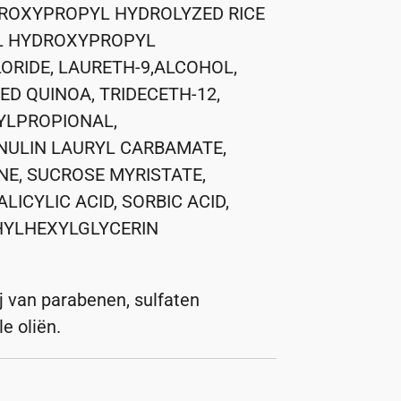
ROXYPROPYL HYDROLYZED RICE
L HYDROXYPROPYL
RIDE, LAURETH-9,ALCOHOL,
ED QUINOA, TRIDECETH-12,
YLPROPIONAL,
NULIN LAURYL CARBAMATE,
E, SUCROSE MYRISTATE,
LICYLIC ACID, SORBIC ACID,
HYLHEXYLGLYCERIN
ij van parabenen, sulfaten
e oliën.