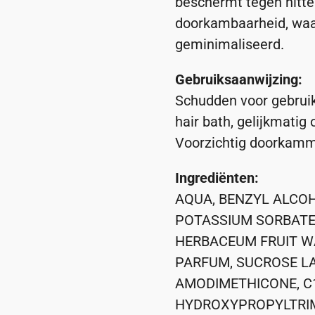
beschermt tegen hitte
doorkambaarheid, waa
geminimaliseerd.
Gebruiksaanwijzing:
Schudden voor gebruik
hair bath, gelijkmatig 
Voorzichtig doorkamme
Ingrediënten:
AQUA, BENZYL ALCOH
POTASSIUM SORBATE,
HERBACEUM FRUIT WAT
PARFUM, SUCROSE LA
AMODIMETHICONE, C1
HYDROXYPROPYLTRIM