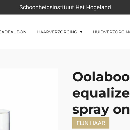
Schoonheidsinstituut Het Hogeland
CADEAUBON
HAARVERZORGING
HUIDVERZORGI
Oolaboo
equalize
spray on
FIJN HAAR