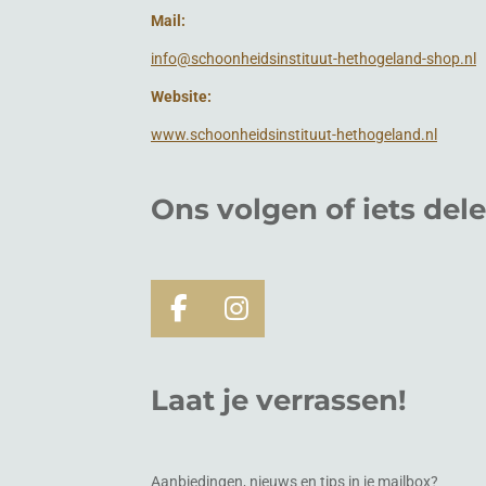
Mail:
info@schoonheidsinstituut-hethogeland-shop.nl
Website:
www.schoonheidsinstituut-hethogeland.nl
Ons volgen of
iets
del
F
I
a
n
c
s
Laat je verrassen!
e
t
b
a
o
g
o
r
Aanbiedingen, nieuws en tips in je mailbox?