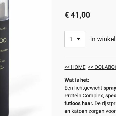
€ 41,00
In winke
<< HOME
<< OOLAB
Wat is het:
Een lichtgewicht
spray
Protein Complex,
spec
futloos haar.
De rijstp
en katoen zorgen voor