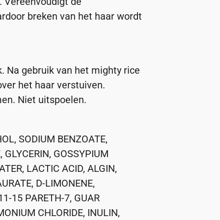
. Vereenvoudigt de
rdoor breken van het haar wordt
. Na gebruik van het mighty rice
over het haar verstuiven.
n. Niet uitspoelen.
OL, SODIUM BENZOATE,
 GLYCERIN, GOSSYPIUM
ER, LACTIC ACID, ALGIN,
URATE, D-LIMONENE,
1-15 PARETH-7, GUAR
ONIUM CHLORIDE, INULIN,