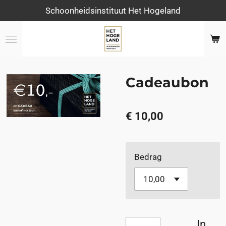
Schoonheidsinstituut Het Hogeland
Ga
direct
naar
de
hoofdinhoud
Cadeaubon
€ 10,00
Bedrag
In