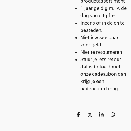
productassortiment
1 jaar geldig m.i.v. de
dag van uitgifte
Ineens of in delen te
besteden.
Niet inwisselbaar
voor geld
Niet te retourneren
Stuur je iets retour
dat is betaald met
onze cadeaubon dan
krijg je een
cadeaubon terug
D
D
S
D
e
e
h
e
l
e
a
l