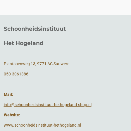
e
l
r
e
n
e
n
Schoonheidsinstituut
Het Hogeland
Plantsoenweg 13, 9771 AC Sauwerd
050-3061386
Mail:
info@schoonheidsinstituut-hethogeland-shop.nl
Website:
www.schoonheidsinstituut-hethogeland.nl