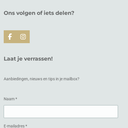
Ons volgen of
iets
delen?
F
I
a
n
c
s
e
t
Laat je verrassen!
b
a
o
g
o
r
k
a
Aanbiedingen, nieuws en tips in je mailbox?
m
Naam *
E-mailadres *