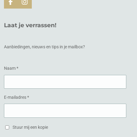
F
I
a
n
c
s
e
t
Laat je verrassen!
b
a
o
g
o
r
k
a
Aanbiedingen, nieuws en tips in je mailbox?
m
Naam *
E-mailadres *
Stuur mij een kopie