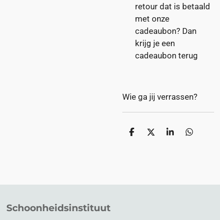
retour dat is betaald
met onze
cadeaubon? Dan
krijg je een
cadeaubon terug
Wie ga jij verrassen?
D
D
S
D
e
e
h
e
l
e
a
l
e
l
r
e
n
e
n
Schoonheidsinstituut