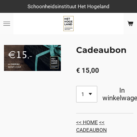
Schoonheidsinstituut Het Hogeland
Ga
direct
naar
de
hoofdinhoud
Cadeaubon
€ 15,00
In
winkelwag
<< HOME
<<
CADEAUBON