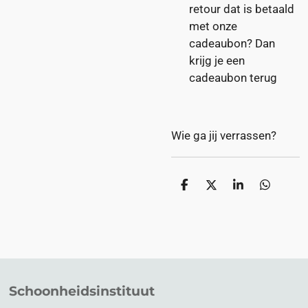
retour dat is betaald
met onze
cadeaubon? Dan
krijg je een
cadeaubon terug
Wie ga jij verrassen?
D
D
S
D
e
e
h
e
l
e
a
l
e
l
r
e
n
e
n
Schoonheidsinstituut