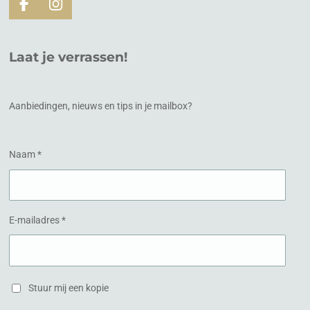
F
I
a
n
c
s
e
t
Laat je verrassen!
b
a
o
g
o
r
k
a
Aanbiedingen, nieuws en tips in je mailbox?
m
Naam *
E-mailadres *
Stuur mij een kopie