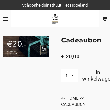
Schoonheidsinstituut Het Hogeland
Ga
direct
naar
de
hoofdinhoud
Cadeaubon
€ 20,00
In
winkelwag
<< HOME
<<
CADEAUBON