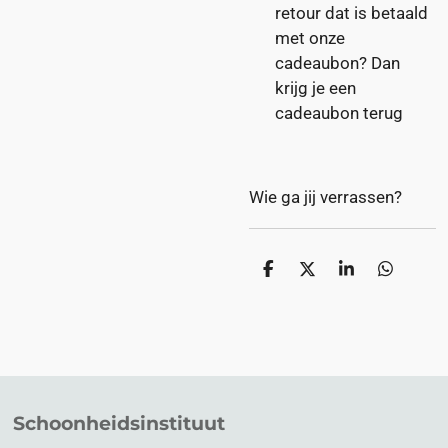
retour dat is betaald
met onze
cadeaubon? Dan
krijg je een
cadeaubon terug
Wie ga jij verrassen?
D
D
S
D
e
e
h
e
l
e
a
l
e
l
r
e
n
e
n
Schoonheidsinstituut