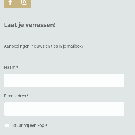
F
I
a
n
c
s
e
t
Laat je verrassen!
b
a
o
g
o
r
k
a
Aanbiedingen, nieuws en tips in je mailbox?
m
Naam *
E-mailadres *
Stuur mij een kopie