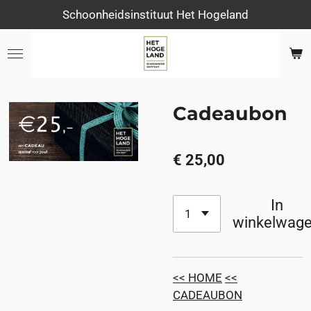
Schoonheidsinstituut Het Hogeland
Ga
direct
naar
de
hoofdinhoud
Cadeaubon
€ 25,00
In
winkelwag
<< HOME
<<
CADEAUBON