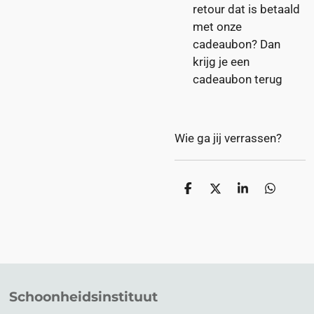
retour dat is betaald
met onze
cadeaubon? Dan
krijg je een
cadeaubon terug
Wie ga jij verrassen?
D
D
S
D
e
e
h
e
l
e
a
l
e
l
r
e
n
e
n
Schoonheidsinstituut