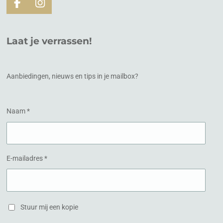
F
I
a
n
c
s
e
t
Laat je verrassen!
b
a
o
g
o
r
k
a
Aanbiedingen, nieuws en tips in je mailbox?
m
Naam *
E-mailadres *
Stuur mij een kopie