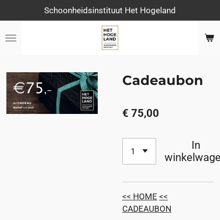
Schoonheidsinstituut Het Hogeland
Ga
direct
naar
de
hoofdinhoud
Cadeaubon
€ 75,00
In
winkelwag
<< HOME
<<
CADEAUBON