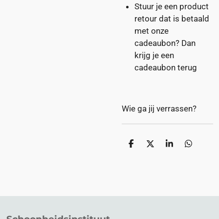
Stuur je een product
retour dat is betaald
met onze
cadeaubon? Dan
krijg je een
cadeaubon terug
Wie ga jij verrassen?
D
D
S
D
e
e
h
e
l
e
a
l
e
l
r
e
n
e
n