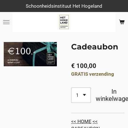
Schoonheidsinstituut Het Hogeland
Ga
direct
naar
de
hoofdinhoud
Cadeaubon
€ 100,00
GRATIS verzending
In
winkelwag
<< HOME
<<