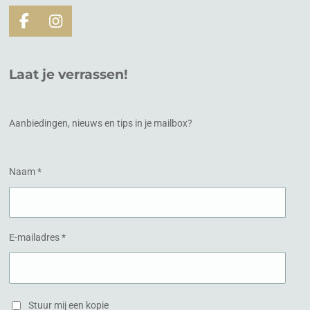
F
I
a
n
c
s
e
t
Laat je verrassen!
b
a
o
g
o
r
k
a
Aanbiedingen, nieuws en tips in je mailbox?
m
Naam *
E-mailadres *
Stuur mij een kopie