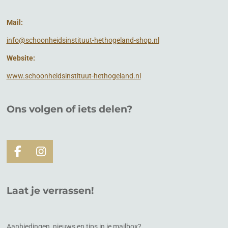
Mail:
info@schoonheidsinstituut-hethogeland-shop.nl
Website:
www.schoonheidsinstituut-hethogeland.nl
Ons volgen of
iets
delen?
F
I
a
n
c
s
e
t
Laat je verrassen!
b
a
o
g
o
r
k
a
Aanbiedingen, nieuws en tips in je mailbox?