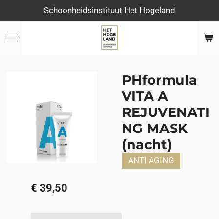
Schoonheidsinstituut Het Hogeland
Ga
direct
naar
de
hoofdinhoud
PHformula
VITA A
REJUVENATI
NG MASK
(nacht)
ANTI AGING
€ 39,50