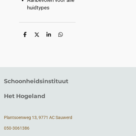
huidtypes
D
D
S
D
e
e
h
e
l
e
a
l
e
l
r
e
n
e
n
Schoonheidsinstituut
Het Hogeland
Plantsoenweg 13, 9771 AC Sauwerd
050-3061386