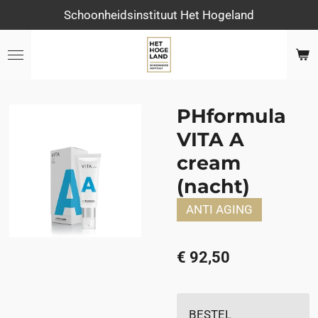
Schoonheidsinstituut Het Hogeland
Ga
direct
naar
de
hoofdinhoud
PHformula
VITA A
cream
(nacht)
ANTI AGING
€ 92,50
BESTEL