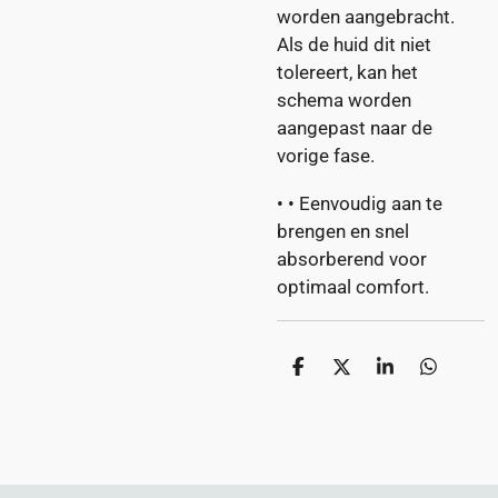
worden aangebracht.
Als de huid dit niet
tolereert, kan het
schema worden
aangepast naar de
vorige fase.
•
•
Eenvoudig aan te
brengen en snel
absorberend voor
optimaal comfort.
D
D
S
D
e
e
h
e
l
e
a
l
e
l
r
e
n
e
n