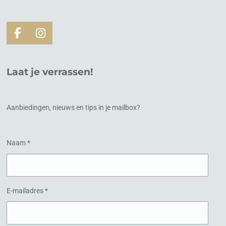
F
I
a
n
c
s
e
t
Laat je verrassen!
b
a
o
g
o
r
k
a
Aanbiedingen, nieuws en tips in je mailbox?
m
Naam *
E-mailadres *