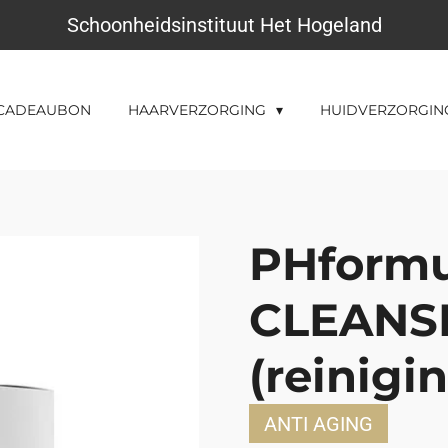
Schoonheidsinstituut Het Hogeland
CADEAUBON
HAARVERZORGING
HUIDVERZORGI
PHformu
CLEANSE
(reinigi
ANTI AGING