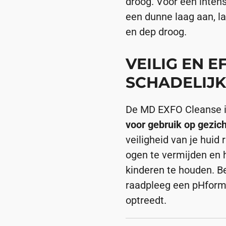
droog. Voor een inten
een dunne laag aan, l
en dep droog.
VEILIG EN E
SCHADELIJK
De MD EXFO Cleanse is
voor gebruik op gezich
veiligheid van je huid
ogen te vermijden en 
kinderen te houden. B
raadpleeg een pHformula
optreedt.