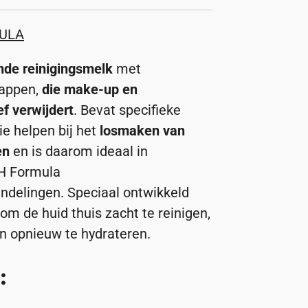
ULA
nde reinigingsmelk
met
appen,
die make-up en
f verwijdert
. Bevat specifieke
ie helpen bij het
losmaken van
en
en is daarom ideaal in
pH Formula
ndelingen. Speciaal ontwikkeld
 om de huid thuis zacht te reinigen,
en opnieuw te hydrateren.
: