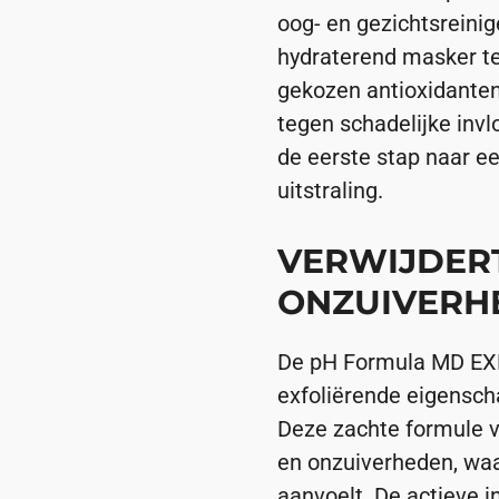
oog- en gezichtsreinige
hydraterend masker te
gekozen antioxidanten
tegen schadelijke inv
de eerste stap naar e
uitstraling.
VERWIJDER
ONZUIVERH
De pH Formula MD EXF
exfoliërende eigensch
Deze zachte formule ve
en onzuiverheden, waa
aanvoelt. De actieve i