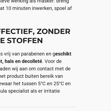
sieve werking als masker: breng
aat 10 minuten inwerken, spoel af
FFECTIEF, ZONDER
E STOFFEN
 vrij van parabenen en g
eschikt
t, hals en decolleté
. Voor de
 raden wij aan om contact met de
het product buiten bereik van
ewaar het tussen 5°C en 25°C en
 specialist als er irritatie