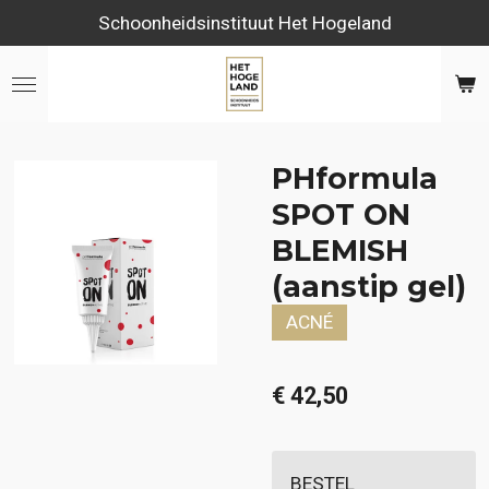
Schoonheidsinstituut Het Hogeland
Ga
direct
naar
de
hoofdinhoud
PHformula
SPOT ON
BLEMISH
(aanstip gel)
ACNÉ
€ 42,50
BESTEL