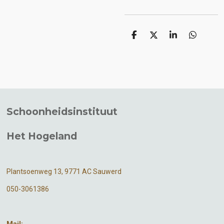
D
D
S
D
e
e
h
e
l
e
a
l
e
l
r
e
n
e
n
Schoonheidsinstituut
Het Hogeland
Plantsoenweg 13, 9771 AC Sauwerd
050-3061386
Mail: