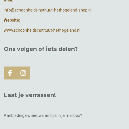
info@schoonheidsinstituut-hethogeland-shop.nl
Website:
www.schoonheidsinstituut-hethogeland.nl
Ons volgen of
iets
delen?
F
I
a
n
c
s
e
t
Laat je verrassen!
b
a
o
g
o
r
k
a
Aanbiedingen, nieuws en tips in je mailbox?
m