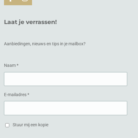
F
I
a
n
c
s
e
t
Laat je verrassen!
b
a
o
g
o
r
k
a
Aanbiedingen, nieuws en tips in je mailbox?
m
Naam *
E-mailadres *
Stuur mij een kopie