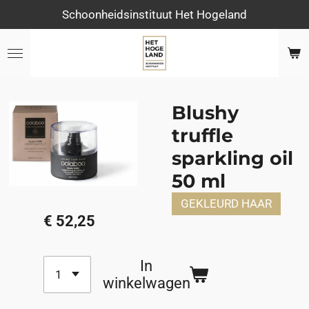
Schoonheidsinstituut Het Hogeland
Ga
direct
naar
de
hoofdinhoud
Blushy
truffle
sparkling oil
50 ml
GEKLEURD HAAR
€ 52,25
In
winkelwagen