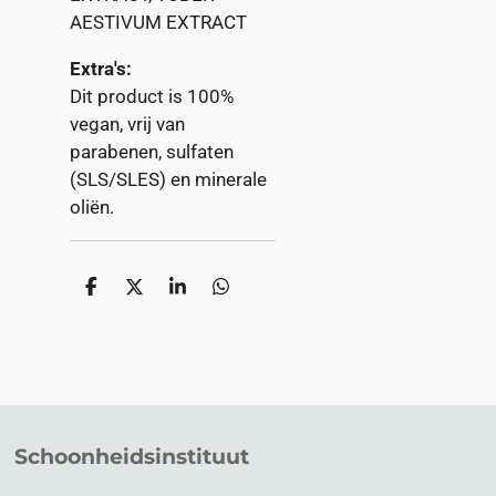
AESTIVUM EXTRACT
Extra's:
Dit product is 100%
vegan, vrij van
parabenen, sulfaten
(SLS/SLES) en minerale
oliën.
D
D
S
D
e
e
h
e
l
e
a
l
e
l
r
e
n
e
n
Schoonheidsinstituut