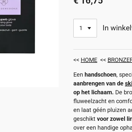
€ 16,75
In winke
<<
HOME
<<
BRONZE
Een
handschoen
, spe
aanbrengen van de
sk
op het lichaam.
De bro
fluweelzacht en comfo
en laat géén pluizen a
geschikt
voor zowel li
over een handige oph