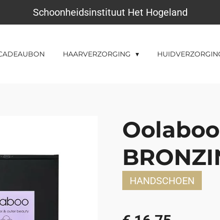
Schoonheidsinstituut Het Hogeland
CADEAUBON
HAARVERZORGING
HUIDVERZORGI
Oolaboo
BRONZI
HANDSCHOEN