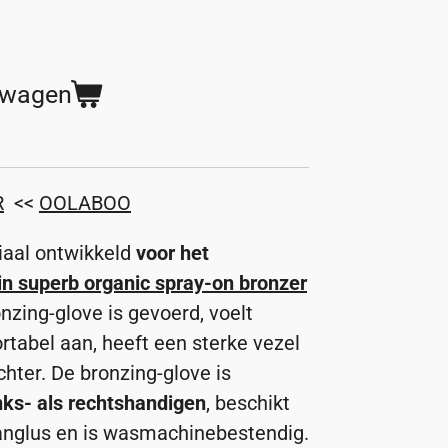
lwagen
R
<<
OOLABOO
ciaal ontwikkeld
voor het
in superb organic spray-on bronzer
nzing-glove is gevoerd, voelt
rtabel aan, heeft een sterke vezel
chter. De bronzing-glove is
nks- als rechtshandigen
, beschikt
anglus en is wasmachinebestendig.