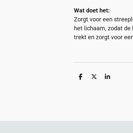
Wat doet het:
Zorgt voor een streep
het lichaam, zodat de 
trekt en zorgt voor ee
D
D
S
e
e
h
l
e
a
e
l
r
n
e