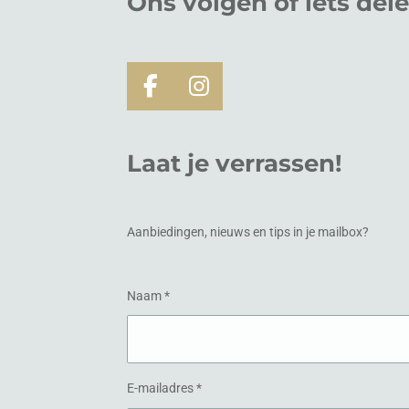
Ons volgen of
iets
del
F
I
a
n
c
s
Laat je verrassen!
e
t
b
a
o
g
o
r
Aanbiedingen, nieuws en tips in je mailbox?
k
a
m
Naam *
E-mailadres *