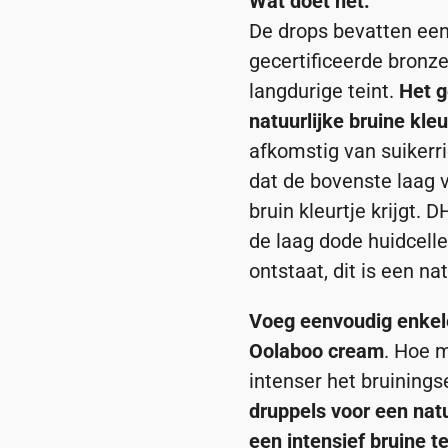
Wat doet het:
De drops bevatten een 
gecertificeerde bronze
langdurige teint.
Het g
natuurlijke bruine kleu
afkomstig van suikerri
dat de bovenste laag 
bruin kleurtje krijgt.
de laag dode huidcell
ontstaat, dit is een na
Voeg eenvoudig enkele
Oolaboo cream
. Hoe m
intenser het bruiningse
druppels voor een natu
een intensief bruine te