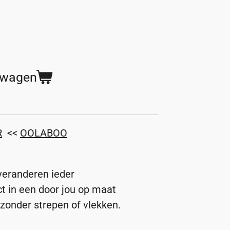
lwagen
R
<<
OOLABOO
veranderen ieder
t in een door jou op maat
zonder strepen of vlekken.