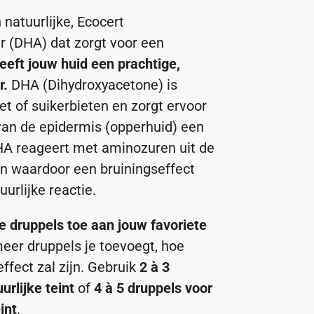
natuurlijke, Ecocert
r (DHA) dat zorgt voor een
eeft jouw huid een prachtige,
r.
DHA (Dihydroxyacetone) is
et of suikerbieten en zorgt ervoor
van de epidermis (opperhuid) een
 DHA reageert met aminozuren uit de
en waardoor een bruiningseffect
tuurlijke reactie.
 druppels toe aan jouw favoriete
eer druppels je toevoegt, hoe
ffect zal zijn. Gebruik
2 à 3
urlijke
teint
of
4 à 5 druppels voor
int
.