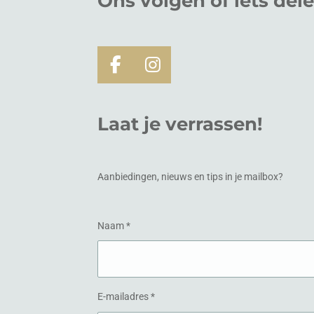
Ons volgen of
iets
del
F
I
a
n
c
s
Laat je verrassen!
e
t
b
a
o
g
o
r
Aanbiedingen, nieuws en tips in je mailbox?
k
a
m
Naam *
E-mailadres *