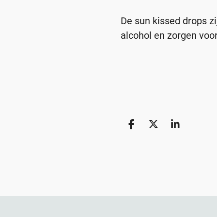
De sun kissed drops z
alcohol en zorgen voor
D
D
S
e
e
h
l
e
a
e
l
r
n
e