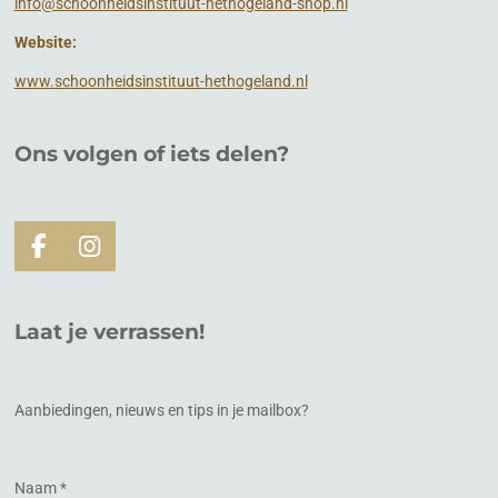
info@schoonheidsinstituut-hethogeland-shop.nl
Website:
www.schoonheidsinstituut-hethogeland.nl
Ons volgen of
iets
delen?
F
I
a
n
c
s
e
t
Laat je verrassen!
b
a
o
g
o
r
k
a
Aanbiedingen, nieuws en tips in je mailbox?
m
Naam *