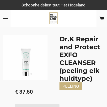
Schoonheidsinstituut Het Hogeland
Ga
direct
naar
de
hoofdinhoud
Dr.K Repair
and Protect
EXFO
CLEANSER
(peeling elk
huidtype)
PEELING
€ 37,50