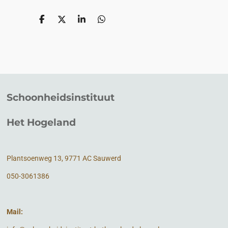
D
D
S
D
e
e
h
e
l
e
a
l
e
l
r
e
n
e
n
Schoonheidsinstituut
Het Hogeland
Plantsoenweg 13, 9771 AC Sauwerd
050-3061386
Mail: