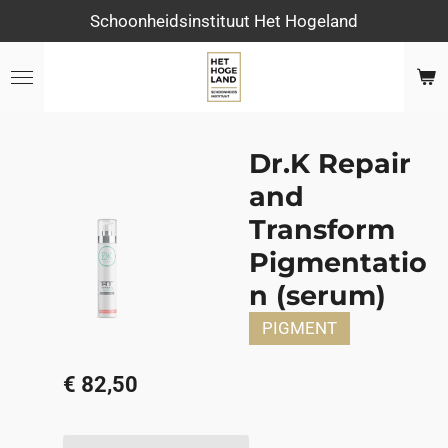
Schoonheidsinstituut Het Hogeland
Ga
direct
naar
de
hoofdinhoud
Dr.K Repair
and
Transform
Pigmentatio
n (serum)
PIGMENT
€ 82,50