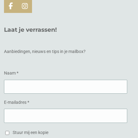
F
I
a
n
c
s
e
t
Laat je verrassen!
b
a
o
g
o
r
k
a
Aanbiedingen, nieuws en tips in je mailbox?
m
Naam *
E-mailadres *
Stuur mij een kopie