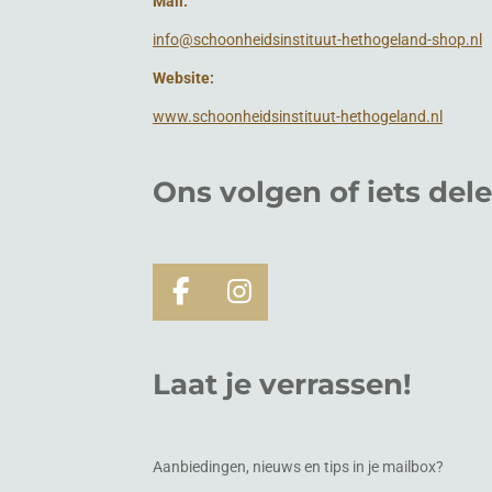
Mail:
info@schoonheidsinstituut-hethogeland-shop.nl
Website:
www.schoonheidsinstituut-hethogeland.nl
Ons volgen of
iets
del
F
I
a
n
c
s
Laat je verrassen!
e
t
b
a
o
g
o
r
Aanbiedingen, nieuws en tips in je mailbox?
k
a