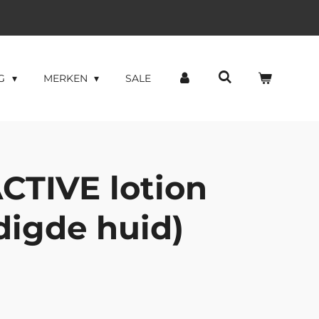
NG
MERKEN
SALE
CTIVE lotion
digde huid)