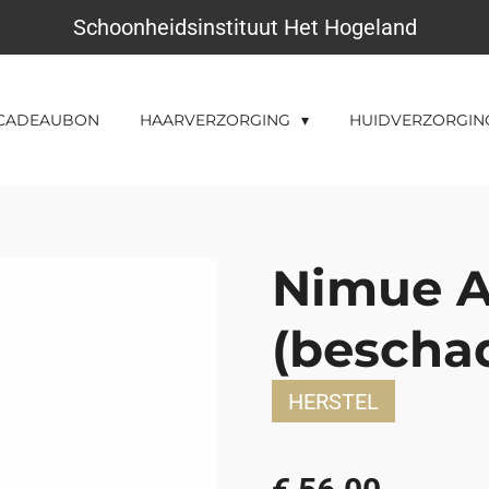
Schoonheidsinstituut Het Hogeland
CADEAUBON
HAARVERZORGING
HUIDVERZORGI
Nimue A
(bescha
HERSTEL