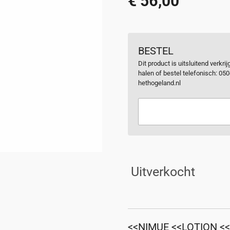
€ 56,00
BESTEL
Dit product is uitsluitend verkr
halen of bestel telefonisch: 05
hethogeland.nl
Uitverkocht
<<NIMUE
<<LOTION
<