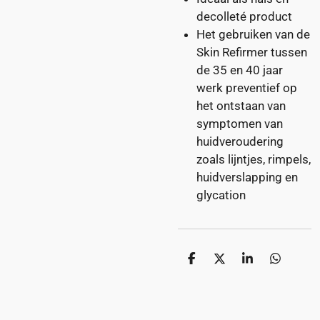
decolleté product
Het gebruiken van de
Skin Refirmer tussen
de 35 en 40 jaar
werk preventief op
het ontstaan van
symptomen van
huidveroudering
zoals lijntjes, rimpels,
huidverslapping en
glycation
D
D
S
D
e
e
h
e
l
e
a
l
e
l
r
e
n
e
n