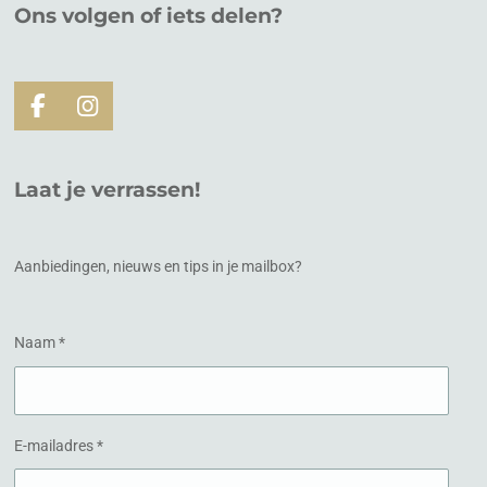
Ons volgen of
iets
delen?
F
I
a
n
c
s
e
t
Laat je verrassen!
b
a
o
g
o
r
k
a
Aanbiedingen, nieuws en tips in je mailbox?
m
Naam *
E-mailadres *