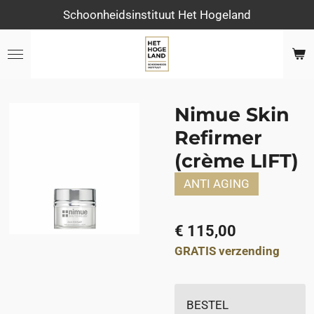
Schoonheidsinstituut Het Hogeland
Ga
direct
naar
de
hoofdinhoud
Nimue Skin
Refirmer
(crème LIFT)
ANTI AGING
€ 115,00
GRATIS verzending
BESTEL