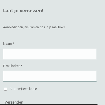
c
s
e
t
Laat je verrassen!
b
a
o
g
o
r
k
a
Aanbiedingen, nieuws en tips in je mailbox?
m
Naam *
E-mailadres *
Stuur mij een kopie
Verzenden