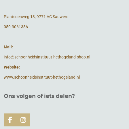
Plantsoenweg 13, 9771 AC Sauwerd
050-3061386
Mail:
info@schoonheidsinstituut-hethogeland-shop.nl
Website:
www.schoonheidsinstituut-hethogeland.nl
Ons volgen of
iets
delen?
F
I
a
n