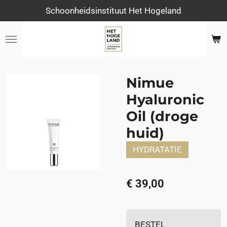
Schoonheidsinstituut Het Hogeland
Ga
direct
naar
de
hoofdinhoud
Nimue
Hyaluronic
Oil (droge
huid)
HYDRATATIE
€ 39,00
BESTEL