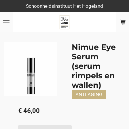
Schoonheidsinstituut Het Hogeland
Ga
direct
naar
de
hoofdinhoud
Nimue Eye
Serum
(serum
rimpels en
wallen)
ANTI AGING
€ 46,00