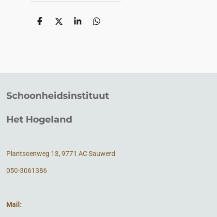
D
D
S
D
e
e
h
e
l
e
a
l
e
l
r
e
n
e
n
Schoonheidsinstituut
Het Hogeland
Plantsoenweg 13, 9771 AC Sauwerd
050-3061386
Mail: