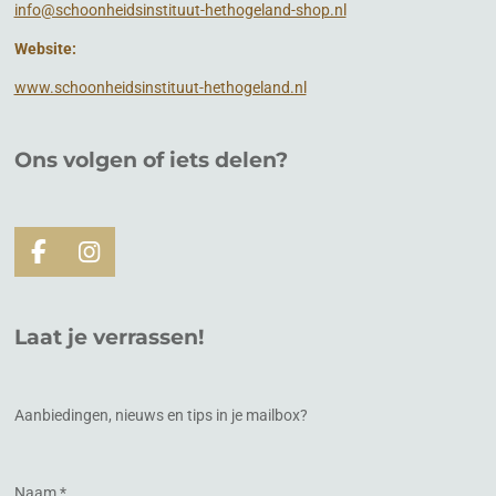
info@schoonheidsinstituut-hethogeland-shop.nl
Website:
www.schoonheidsinstituut-hethogeland.nl
Ons volgen of
iets
delen?
F
I
a
n
c
s
e
t
Laat je verrassen!
b
a
o
g
o
r
k
a
Aanbiedingen, nieuws en tips in je mailbox?
m
Naam *