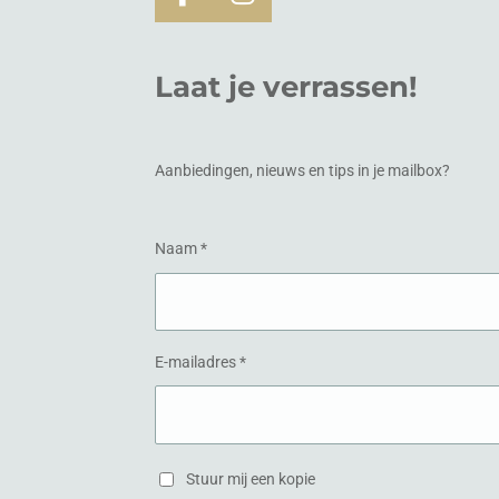
F
I
a
n
c
s
Laat je verrassen!
e
t
b
a
o
g
o
r
Aanbiedingen, nieuws en tips in je mailbox?
k
a
m
Naam *
E-mailadres *
Stuur mij een kopie