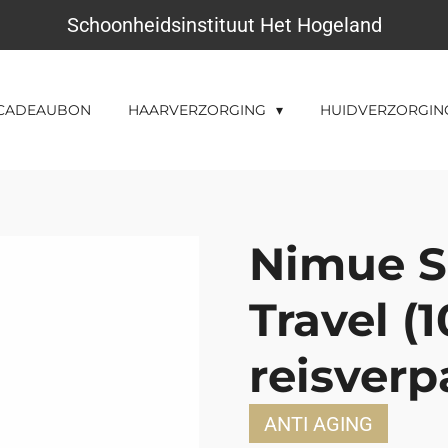
Schoonheidsinstituut Het Hogeland
CADEAUBON
HAARVERZORGING
HUIDVERZORGI
Nimue S
Travel (1
reisver
ANTI AGING