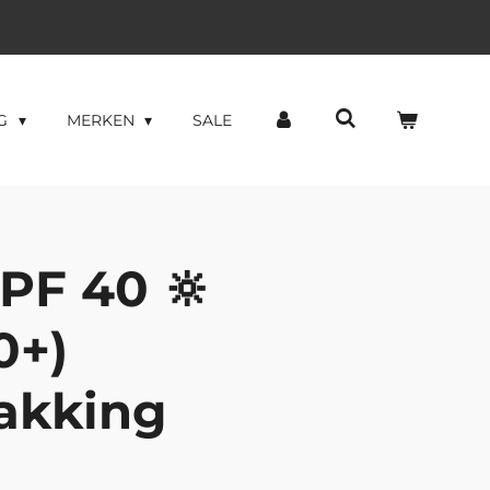
NG
MERKEN
SALE
PF 40 🔆
0+)
pakking