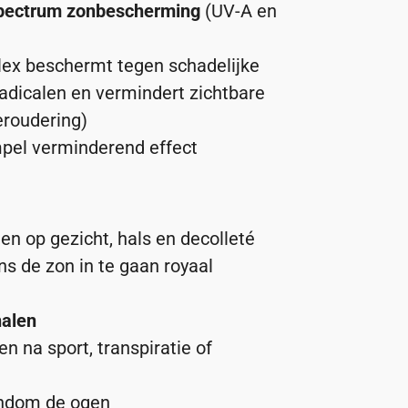
spectrum zonbescherming
(UV-A en
lex beschermt tegen schadelijke
radicalen en vermindert zichtbare
eroudering)
mpel verminderend effect
en op gezicht, hals en decolleté
ns de zon in te gaan royaal
halen
 na sport, transpiratie of
ondom de ogen