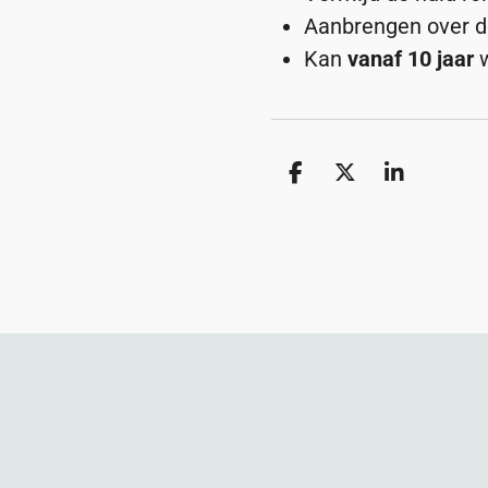
Aanbrengen over d
Kan
vanaf 10 jaar
w
D
D
S
e
e
h
l
e
a
e
l
r
n
e