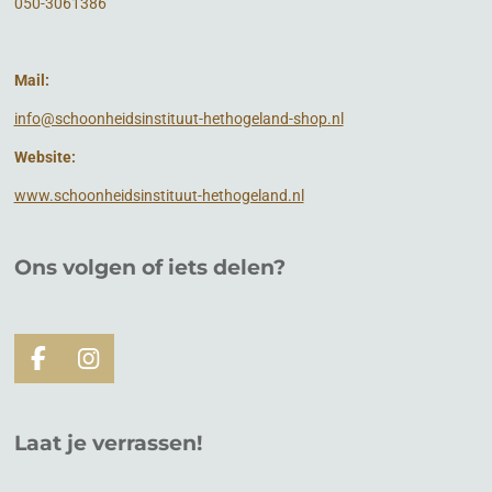
050-3061386
Mail:
info@schoonheidsinstituut-hethogeland-shop.nl
Website:
www.schoonheidsinstituut-hethogeland.nl
Ons volgen of
iets
delen?
F
I
a
n
c
s
e
t
Laat je verrassen!
b
a
o
g