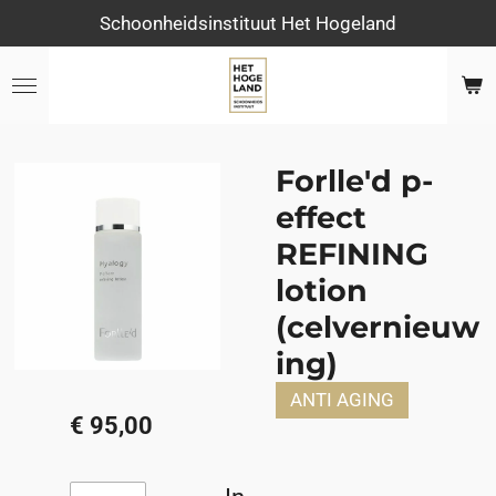
Schoonheidsinstituut Het Hogeland
Ga
direct
naar
de
hoofdinhoud
Forlle'd p-
effect
REFINING
lotion
(celvernieuw
ing)
ANTI AGING
€ 95,00