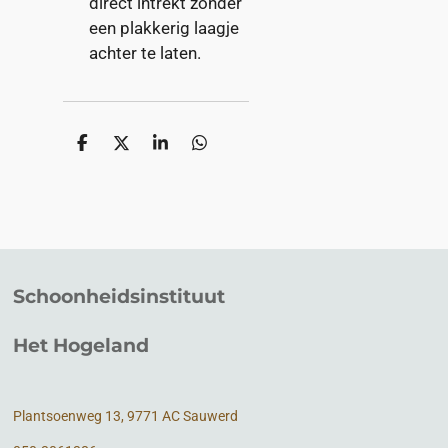
direct intrekt zonder
een plakkerig laagje
achter te laten.
D
D
S
D
e
e
h
e
l
e
a
l
e
l
r
e
n
e
n
Schoonheidsinstituut
Het Hogeland
Plantsoenweg 13, 9771 AC Sauwerd