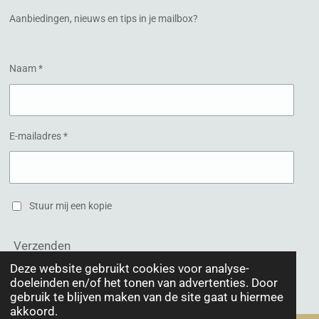
o
r
k
a
Aanbiedingen, nieuws en tips in je mailbox?
m
Naam *
E-mailadres *
Stuur mij een kopie
Verzenden
Deze website gebruikt cookies voor analyse-
doeleinden en/of het tonen van advertenties. Door
© 2020 Schoonheidsinstituut Het Hogeland
gebruik te blijven maken van de site gaat u hiermee
akkoord.