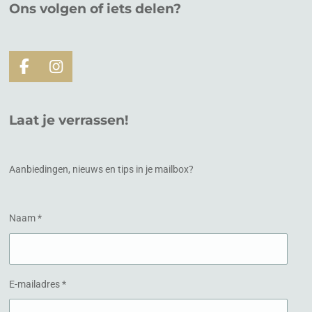
Ons volgen of
iets
delen?
F
I
a
n
c
s
e
t
Laat je verrassen!
b
a
o
g
o
r
k
a
Aanbiedingen, nieuws en tips in je mailbox?
m
Naam *
E-mailadres *