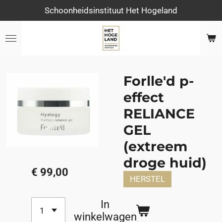
Schoonheidsinstituut Het Hogeland
Ga
direct
naar
de
hoofdinhoud
Forlle'd p-
effect
RELIANCE
GEL
(extreem
droge huid)
€ 99,00
HERSTEL
In
winkelwagen