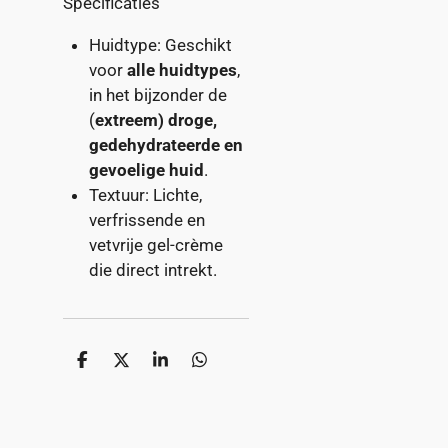
Specificaties
Huidtype: Geschikt
voor
alle huidtypes
,
in het bijzonder de
(
extreem) droge,
gedehydrateerde en
gevoelige huid
.
Textuur: Lichte,
verfrissende en
vetvrije gel-crème
die direct intrekt.
D
D
S
D
e
e
h
e
l
e
a
l
e
l
r
e
n
e
n