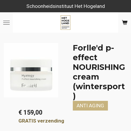
Schoonheidsinstituut Het Hogeland
Ga
direct
naar
de
hoofdinhoud
Forlle'd p-
effect
NOURISHING
cream
(wintersport
)
ANTI AGING
€ 159,00
GRATIS verzending