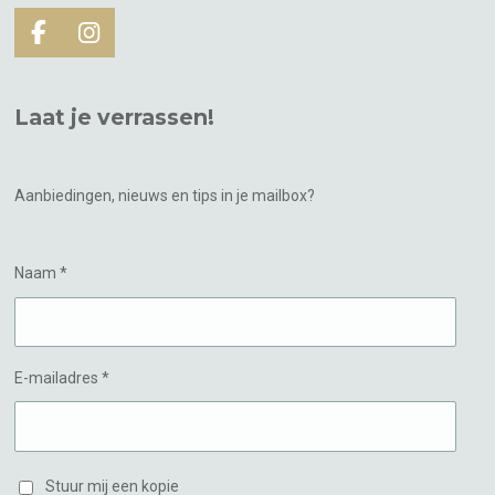
F
I
a
n
c
s
e
t
Laat je verrassen!
b
a
o
g
o
r
k
a
Aanbiedingen, nieuws en tips in je mailbox?
m
Naam *
E-mailadres *
Stuur mij een kopie