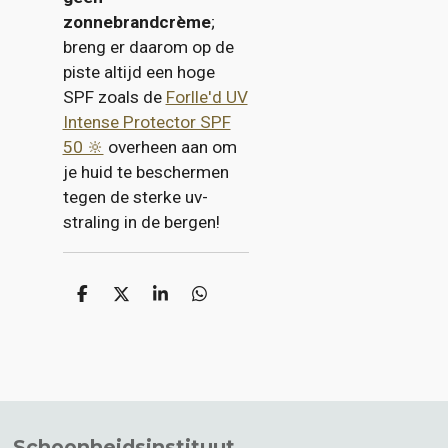
zonnebrandcrème
;
breng er daarom op de
piste altijd een hoge
SPF zoals de
Forlle'd UV
Intense Protector SPF
50 🔆
overheen aan om
je huid te beschermen
tegen de sterke uv-
straling in de bergen!
D
D
S
D
e
e
h
e
l
e
a
l
e
l
r
e
n
e
n
Schoonheidsinstituut