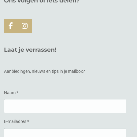
Ons volgen of
iets
delen?
F
I
a
n
c
s
e
t
Laat je verrassen!
b
a
o
g
o
r
k
a
Aanbiedingen, nieuws en tips in je mailbox?
m
Naam *
E-mailadres *