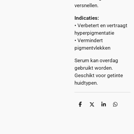
versnellen.
Indicaties:
• Verbetert en vertraagt
hyperpigmentatie
• Vermindert
pigmentvlekken
Serum kan overdag
gebruikt worden.
Geschikt voor getinte
huidtypen.
D
D
S
D
e
e
h
e
l
e
a
l
e
l
r
e
n
e
n