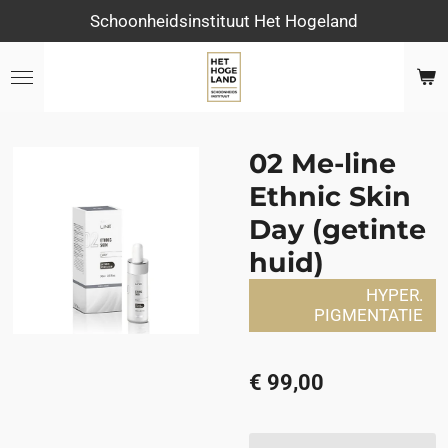
Schoonheidsinstituut Het Hogeland
Ga
direct
naar
de
hoofdinhoud
02 Me-line
Ethnic Skin
Day (getinte
huid)
HYPER.
PIGMENTATIE
€ 99,00