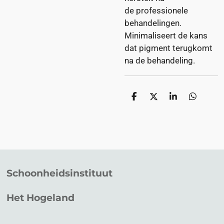
de professionele
behandelingen.
Minimaliseert de kans
dat pigment terugkomt
na de behandeling.
D
D
S
D
e
e
h
e
l
e
a
l
e
l
r
e
n
e
n
Schoonheidsinstituut
Het Hogeland