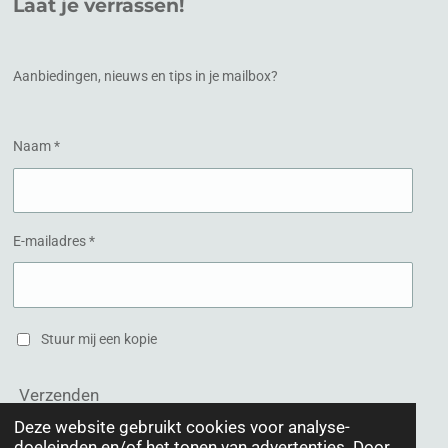
Laat je verrassen!
b
a
o
g
o
r
k
a
Aanbiedingen, nieuws en tips in je mailbox?
m
Naam *
E-mailadres *
Stuur mij een kopie
Verzenden
Deze website gebruikt cookies voor analyse-
doeleinden en/of het tonen van advertenties. Door
© 2020 Schoonheidsinstituut Het Hogeland