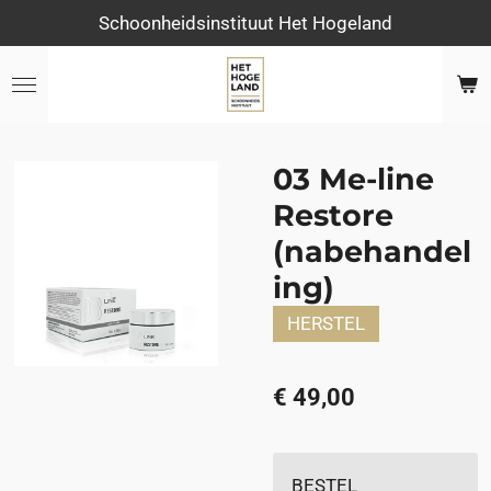
Schoonheidsinstituut Het Hogeland
Ga
direct
naar
de
hoofdinhoud
03 Me-line
Restore
(nabehandel
ing)
HERSTEL
€ 49,00
BESTEL