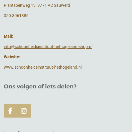
Plantsoenweg 13, 9771 AC Sauwerd
050-3061386
Mail:
info@schoonheidsinstituut-hethogeland-shop.nl
Website:
www.schoonheidsinstituut-hethogeland.nl
Ons volgen of
iets
delen?
F
I
a
n
c
s
e
t