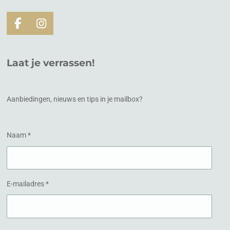
F
I
a
n
c
s
e
t
Laat je verrassen!
b
a
o
g
o
r
k
a
Aanbiedingen, nieuws en tips in je mailbox?
m
Naam *
E-mailadres *