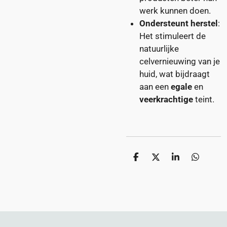
werk kunnen doen.
Ondersteunt herstel
:
Het stimuleert de
natuurlijke
celvernieuwing van je
huid, wat bijdraagt
aan een
egale
en
veerkrachtige
teint.
D
D
S
D
e
e
h
e
l
e
a
l
e
l
r
e
n
e
n