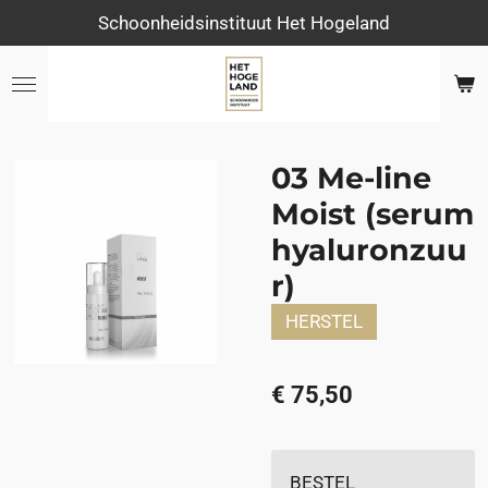
Schoonheidsinstituut Het Hogeland
Ga
direct
naar
de
hoofdinhoud
03 Me-line
Moist (serum
hyaluronzuu
r)
HERSTEL
€ 75,50
BESTEL